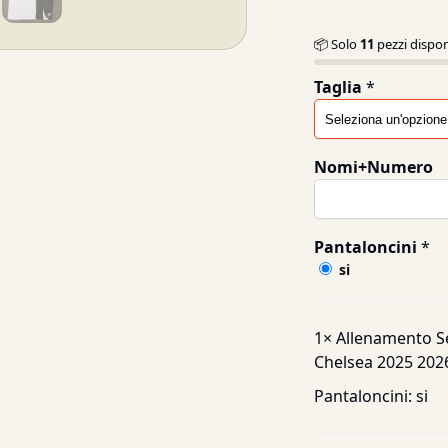
📦 Solo
11
pezzi dispon
Taglia
*
Nomi+Numero
Pantaloncini
*
si
1×
Allenamento S
Chelsea 2025 202
Pantaloncini:
si