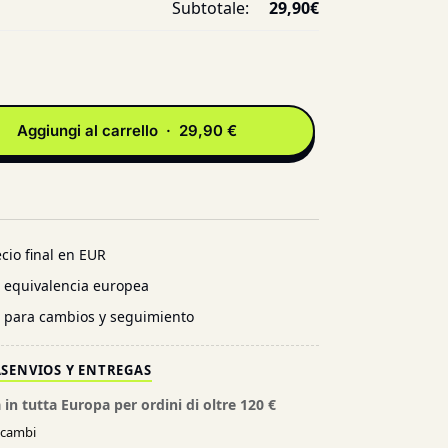
Subtotale:
29,90
€
Aggiungi al carrello · 29,90 €
cio final en EUR
n equivalencia europea
l para cambios y seguimiento
AS
ENVIOS Y ENTREGAS
 in tutta Europa per ordini di oltre 120 €
e cambi