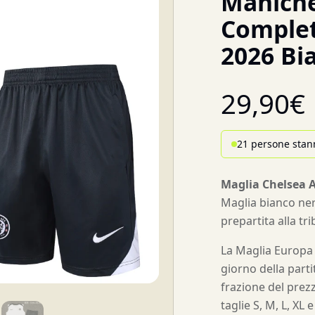
Maniche
Complet
2026 Bi
29,90
€
21 persone stan
Maglia Chelsea 
Maglia bianco ner
prepartita alla tr
La Maglia Europa t
giorno della parti
frazione del prezz
taglie S, M, L, XL e