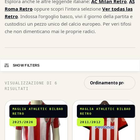
Esplora anche le altre leggende italiane:
AC Milan Retro
,
AS
Roma Retro
oppure scopri l’intera selezione
Ver todas las
Retro
. Indossa l’orgoglio basco, vivi il giorno della partita e
custodisci un pezzo unico del calcio europeo. Per veri tifosi
che non dimenticano mai le proprie radici.
SHOW FILTERS
VISUALIZZAZIONE DI 6
RISULTATI
MAGLIA ATHLETIC BILBAO
MAGLIA ATHLETIC BILBAO
RETRO
RETRO
2025/2026
2011/2012