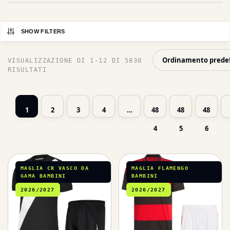
SHOW FILTERS
VISUALIZZAZIONE DI 1-12 DI 5830
RISULTATI
1
2
3
4
…
48
48
48
4
5
6
MAGLIA CR VASCO DA
MAGLIA FLAMENGO
GAMA BAMBINI
BAMBINI
2026/2027
2026/2027