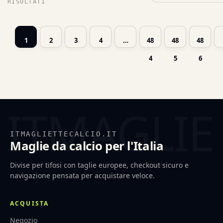
RISULTATI
1
2
3
4
…
48
48
48
4
5
6
ITMAGLIETTECALCIO.IT
Maglie da calcio per l'Italia
Divise per tifosi con taglie europee, checkout sicuro e
navigazione pensata per acquistare veloce.
ACQUISTA
Negozio