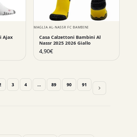
MAGLIA AL-NASSR FC BAMBINI
i Ajax
Casa Calzettoni Bambini Al
Nassr 2025 2026 Giallo
4,90
€
2
3
4
…
89
90
91