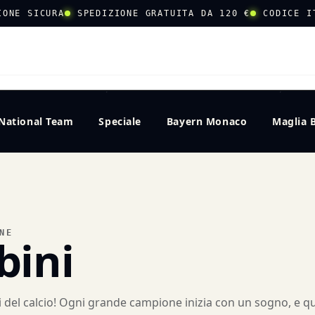
IONE SICURA
SPEDIZIONE GRATUITA DA 120 €
CODICE I
CERCA
National Team
Speciale
Bayern Monaco
Maglia 
NE
bini
nti del calcio! Ogni grande campione inizia con un sogno, e 