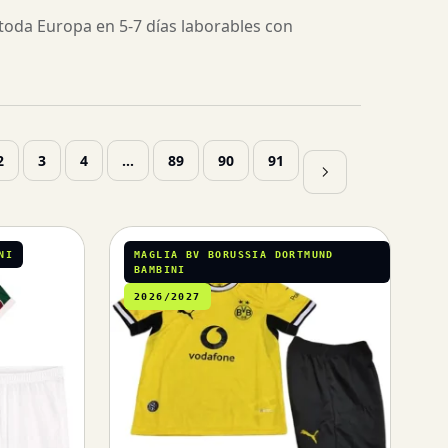
a toda Europa en 5-7 días laborables con
2
3
4
…
89
90
91
NI
MAGLIA BV BORUSSIA DORTMUND
BAMBINI
2026/2027