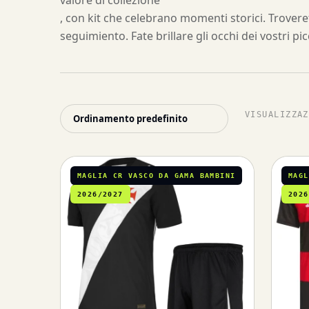
valore di collezione
, con kit che celebrano momenti storici. Troveret
seguimiento. Fate brillare gli occhi dei vostri 
VISUALIZZAZ
MAGLIA CR VASCO DA GAMA BAMBINI
MAGL
2026/2027
2026