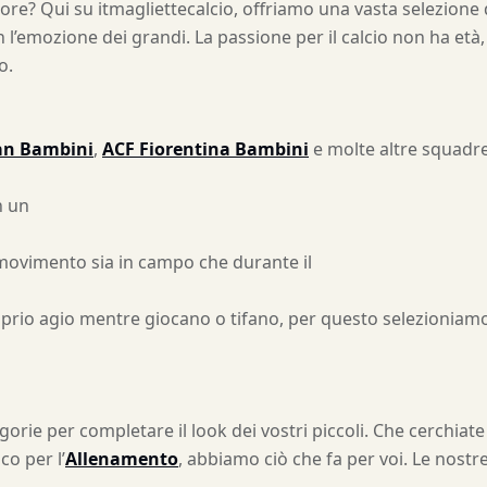
ore? Qui su itmagliettecalcio, offriamo una vasta selezione 
l’emozione dei grandi. La passione per il calcio non ha età, 
o.
an Bambini
,
ACF Fiorentina Bambini
e molte altre squadre,
n un
i movimento sia in campo che durante il
oprio agio mentre giocano o tifano, per questo selezionia
orie per completare il look dei vostri piccoli. Che cerchiat
co per l’
Allenamento
, abbiamo ciò che fa per voi. Le nos