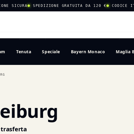
IONE SICURA
SPEDIZIONE GRATUITA DA 120 €
CODICE I
CERCA
eam
Tenuta
Speciale
Bayern Monaco
Maglia 
URG
reiburg
 trasferta