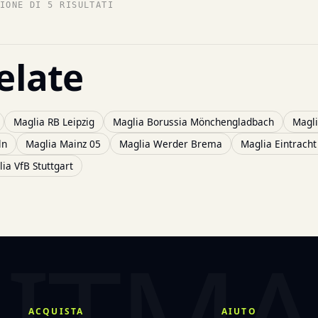
IONE DI 5 RISULTATI
elate
Maglia RB Leipzig
Maglia Borussia Mönchengladbach
Magl
ln
Maglia Mainz 05
Maglia Werder Brema
Maglia Eintracht
ia VfB Stuttgart
ACQUISTA
AIUTO