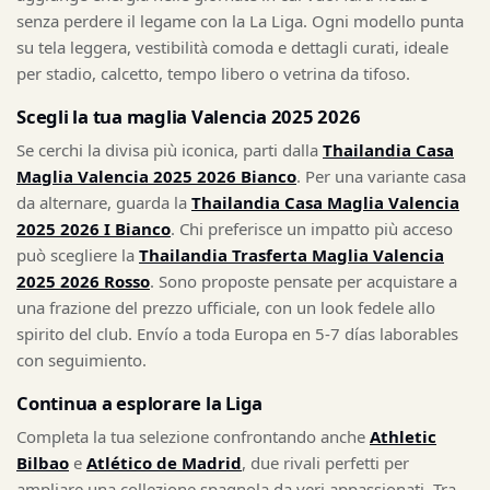
senza perdere il legame con la La Liga. Ogni modello punta
su tela leggera, vestibilità comoda e dettagli curati, ideale
per stadio, calcetto, tempo libero o vetrina da tifoso.
Scegli la tua maglia Valencia 2025 2026
Se cerchi la divisa più iconica, parti dalla
Thailandia Casa
Maglia Valencia 2025 2026 Bianco
. Per una variante casa
da alternare, guarda la
Thailandia Casa Maglia Valencia
2025 2026 I Bianco
. Chi preferisce un impatto più acceso
può scegliere la
Thailandia Trasferta Maglia Valencia
2025 2026 Rosso
. Sono proposte pensate per acquistare a
una frazione del prezzo ufficiale, con un look fedele allo
spirito del club. Envío a toda Europa en 5-7 días laborables
con seguimiento.
Continua a esplorare la Liga
Completa la tua selezione confrontando anche
Athletic
Bilbao
e
Atlético de Madrid
, due rivali perfetti per
ampliare una collezione spagnola da veri appassionati. Tra