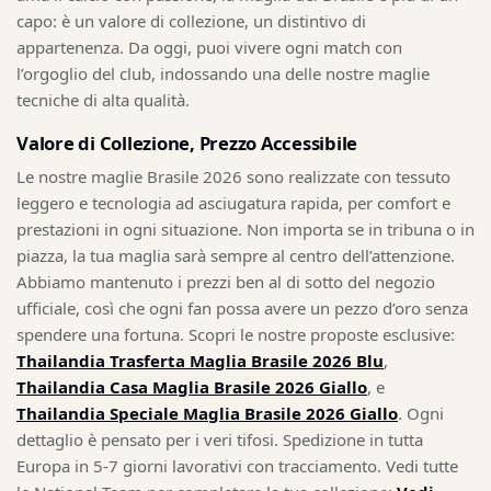
capo: è un valore di collezione, un distintivo di
appartenenza. Da oggi, puoi vivere ogni match con
l’orgoglio del club, indossando una delle nostre maglie
tecniche di alta qualità.
Valore di Collezione, Prezzo Accessibile
Le nostre maglie Brasile 2026 sono realizzate con tessuto
leggero e tecnologia ad asciugatura rapida, per comfort e
prestazioni in ogni situazione. Non importa se in tribuna o in
piazza, la tua maglia sarà sempre al centro dell’attenzione.
Abbiamo mantenuto i prezzi ben al di sotto del negozio
ufficiale, così che ogni fan possa avere un pezzo d’oro senza
spendere una fortuna. Scopri le nostre proposte esclusive:
Thailandia Trasferta Maglia Brasile 2026 Blu
,
Thailandia Casa Maglia Brasile 2026 Giallo
, e
Thailandia Speciale Maglia Brasile 2026 Giallo
. Ogni
dettaglio è pensato per i veri tifosi. Spedizione in tutta
Europa in 5-7 giorni lavorativi con tracciamento. Vedi tutte