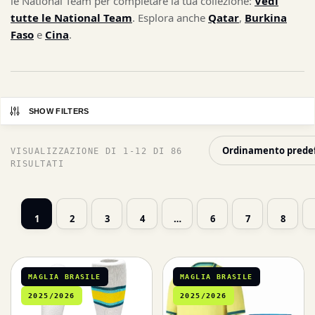
le National Team per completare la tua collezione:
Vedi
tutte le National Team
. Esplora anche
Qatar
,
Burkina
Faso
e
Cina
.
SHOW FILTERS
VISUALIZZAZIONE DI 1-12 DI 86
RISULTATI
1
2
3
4
…
6
7
8
MAGLIA BRASILE
MAGLIA BRASILE
2025/2026
2025/2026