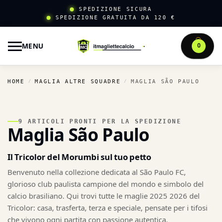
SPEDIZIONE SICURA
SPEDIZIONE GRATUITA DA 120 €
MENU
0
HOME
MAGLIA ALTRE SQUADRE
MAGLIA SÃO PAULO
/
/
9 ARTICOLI PRONTI PER LA SPEDIZIONE
Maglia São Paulo
Il Tricolor del Morumbi sul tuo petto
Benvenuto nella collezione dedicata al São Paulo FC,
glorioso club paulista campione del mondo e simbolo del
calcio brasiliano. Qui trovi tutte le maglie 2025 2026 del
Tricolor: casa, trasferta, terza e speciale, pensate per i tifosi
che vivono ogni partita con passione autentica.