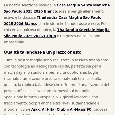
La nostra selezione include la
Casa Maglia Senza Maniche
São Paulo 2025 2026 Bianco
, ideale per gli allenamenti
estivi, e la classica
Thailandia Casa Maglia São Paulo
2025 2026 Bianco
con le storiche bande rosse e nere. Per
chi cerca qualcosa di unico, la
Thailandia Speciale Maglia
São Paulo 2025 2026 Grigio
è un pezzo da collezione
imperdibile.
Qualità tailandese a un prezzo onesto
Tutte le nostre maglie sono realizzate in tessuto traspirante
con tecnologia ad asciugatura rapida, perfette sia per il
match day allo stadio sia per la vita quotidiana. Loghi
ricamati, numerazione precisa e materiali tecnici di alta
qualità: la replica tailandese che offriamo è una frazione del
prezzo ufficiale, senza compromessi sul dettaglio.
Spedizione in tutta Europa in 5-7 giorni lavorativi con
tracciamento. Scopri anche altre rivali sudamericane e
mondiali come
Ajax
,
Al Hilal Club
e
Al-Nassr FC
. Indossa