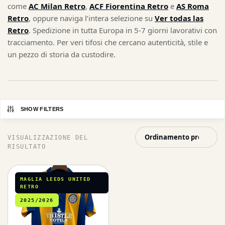
come
AC Milan Retro
,
ACF Fiorentina Retro
e
AS Roma
Retro
, oppure naviga l’intera selezione su
Ver todas las
Retro
. Spedizione in tutta Europa in 5-7 giorni lavorativi con
tracciamento. Per veri tifosi che cercano autenticità, stile e
un pezzo di storia da custodire.
SHOW FILTERS
VISUALIZZAZIONE DEL
RISULTATO
MAGLIA LEEDS UNITED
RETRO
2025/2026