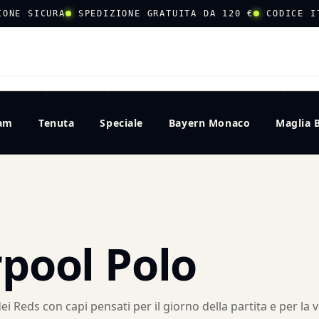
IONE SICURA
SPEDIZIONE GRATUITA DA 120 €
CODICE I
CERCA
eam
Tenuta
Speciale
Bayern Monaco
Maglia 
rpool Polo
ei Reds con capi pensati per il giorno della partita e per la vi