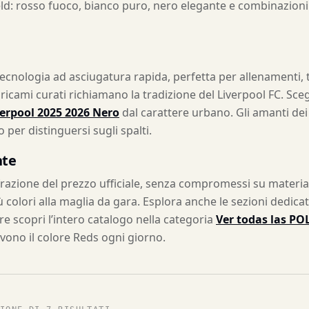
ield: rosso fuoco, bianco puro, nero elegante e combinazion
ecnologia ad asciugatura rapida, perfetta per allenamenti, tra
ricami curati richiamano la tradizione del Liverpool FC. Sceg
verpool 2025 2026 Nero
dal carattere urbano. Gli amanti dei
o per distinguersi sugli spalti.
nte
azione del prezzo ufficiale, senza compromessi su materiali 
ù colori alla maglia da gara. Esplora anche le sezioni dedica
re scopri l’intero catalogo nella categoria
Ver todas las PO
vivono il colore Reds ogni giorno.