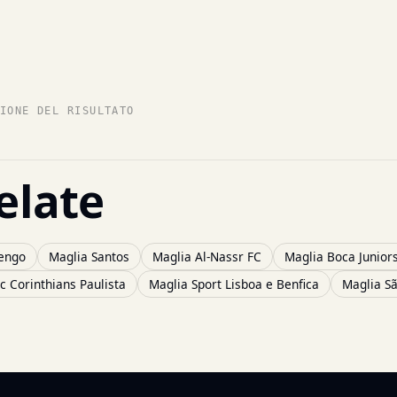
IONE DEL RISULTATO
elate
engo
Maglia Santos
Maglia Al-Nassr FC
Maglia Boca Junior
c Corinthians Paulista
Maglia Sport Lisboa e Benfica
Maglia S