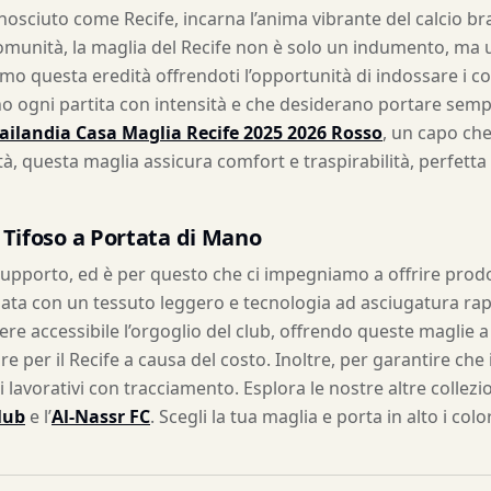
sciuto come Recife, incarna l’anima vibrante del calcio brasi
omunità, la maglia del Recife non è solo un indumento, ma 
mo questa eredità offrendoti l’opportunità di indossare i col
vono ogni partita con intensità e che desiderano portare sem
ailandia Casa Maglia Recife 2025 2026 Rosso
, un capo che
tà, questa maglia assicura comfort e traspirabilità, perfetta
 Tifoso a Portata di Mano
pporto, ed è per questo che ci impegniamo a offrire prodott
nata con un tessuto leggero e tecnologia ad asciugatura rap
dere accessibile l’orgoglio del club, offrendo queste maglie a
e per il Recife a causa del costo. Inoltre, per garantire che
 lavorativi con tracciamento. Esplora le nostre altre collezi
Club
e l’
Al-Nassr FC
. Scegli la tua maglia e porta in alto i colo