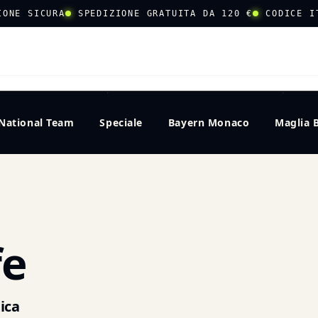
IONE SICURA
SPEDIZIONE GRATUITA DA 120 €
CODICE I
CERCA
National Team
Speciale
Bayern Monaco
Maglia 
E
fe
ica