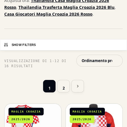
Acquista ora:
Thailandia Casa Maglia Croazia 2026
Rosso
,
Thailandia Trasferta Maglia Croazia 2026 Blu
,
Casa Giocatori Maglia Croazia 2026 Rosso
.
SHOW FILTERS
VISUALIZZAZIONE DI 1-12 DI
16 RISULTATI
1
2
MAGLIA CROAZIA
MAGLIA CROAZIA
2025/2026
2025/2026