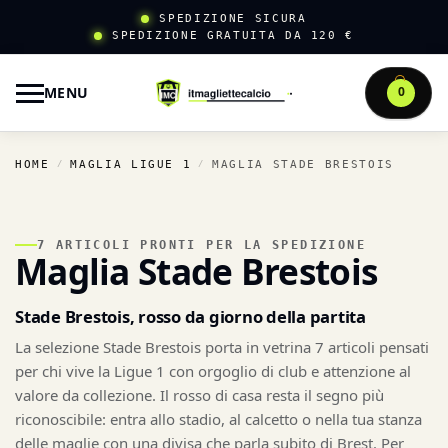
SPEDIZIONE SICURA
SPEDIZIONE GRATUITA DA 120 €
MENU
0
HOME
MAGLIA LIGUE 1
MAGLIA STADE BRESTOIS
/
/
7 ARTICOLI PRONTI PER LA SPEDIZIONE
Maglia Stade Brestois
Stade Brestois, rosso da giorno della partita
La selezione Stade Brestois porta in vetrina 7 articoli pensati
per chi vive la Ligue 1 con orgoglio di club e attenzione al
valore da collezione. Il rosso di casa resta il segno più
riconoscibile: entra allo stadio, al calcetto o nella tua stanza
delle maglie con una divisa che parla subito di Brest. Per