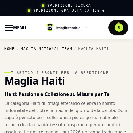
SPEDIZIONE SICURA
SPEDIZIONE GRATUITA DA 120 €
MENU
0
HOME
MAGLIA NATIONAL TEAM
MAGLIA HAITI
/
/
7 ARTICOLI PRONTI PER LA SPEDIZIONE
Maglia Haiti
Haiti: Passione e Collezione su Misura per Te
La categoria Haiti di itmagliettecalcio celebra lo spirito
indomabile del club e la magia del giorno della partita. Ogni
capo è pensato per i collezionisti più esigenti: materiale
tecnico di alta qualità, tessuto traspirante per un comfort
assoluto. Le nostre maglie Haiti 2026 uniscono tradizione e