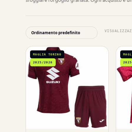
sfoggiare l’orgoglio granata. Ogni acquisto è un 
VISUALIZZAZ
MAGLIA TORINO
MAGL
2025/2026
2025