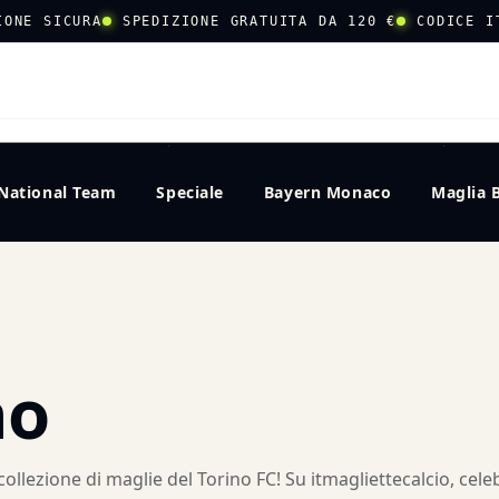
IONE SICURA
SPEDIZIONE GRATUITA DA 120 €
CODICE I
CERCA
National Team
Speciale
Bayern Monaco
Maglia 
no
ollezione di maglie del Torino FC! Su itmagliettecalcio, celeb