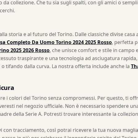
zzo da collezione. Che tu sia sugli spalti, con gli amici o se
cerchi.
lla storia e al futuro del Torino. Dalle classiche divise ca
sa Completo Da Uomo Torino 2024 2025 Rosso
, perfetta 
rino 2025 2026 Rosso
, che unisce comfort e stile in campo e
o tessuto traspirante e una tecnologia ad asciugatura rapida
o o tifando dalla curva. La nostra offerta include anche la
Th
icura
 i colori del Torino senza compromessi. Per questo, ti offri
roveresti nel negozio ufficiale. Non è necessario spendere un
dre della Serie A. Potresti trovare interessante la collezion
tivi con tracciamento, così potrai ricevere la tua nuova mag