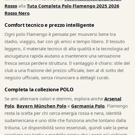
Rosso
alla
Tuta Completa Polo Flamengo 2025 2026
Rosso Nero
.
Comfort tecnico e prezzo intelligente
Ogni polo Flamengo è pensata per muoversi bene tra
stadio, viaggio, bar con gli amici e tempo libero. Il tessuto
leggero, il materiale tecnico di alta qualità e la tecnologia ad
asciugatura rapida aiutano a mantenere una sensazione
fresca senza perdere struttura. Il vantaggio è chiaro: stile del
club a una frazione del prezzo ufficiale, ben al di sotto del
negozio ufficiale, senza rinunciare a dettagli curati.
Completa la collezione POLO
Se ami alternare colori e stemmi, esplora anche
Arsenal
Polo
,
Bayern München Polo
e
Germania Polo
. Flamengo
resta la scelta per chi cerca energia rossa e nera, identità
sudamericana e uno stile che funziona anche lontano dalla
tribuna. Le disponibilità sono essenziali, quindi vale la pena
scegliere ora taglia e modello prima che i pezzi più richiesti