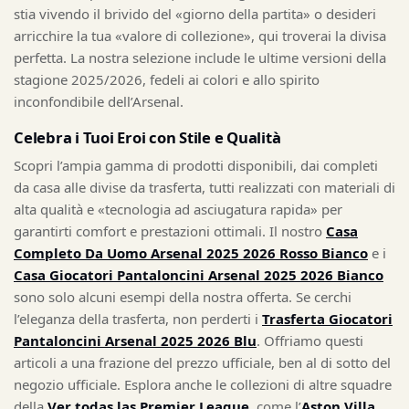
stia vivendo il brivido del «giorno della partita» o desideri
arricchire la tua «valore di collezione», qui troverai la divisa
perfetta. La nostra selezione include le ultime versioni della
stagione 2025/2026, fedeli ai colori e allo spirito
inconfondibile dell’Arsenal.
Celebra i Tuoi Eroi con Stile e Qualità
Scopri l’ampia gamma di prodotti disponibili, dai completi
da casa alle divise da trasferta, tutti realizzati con materiali di
alta qualità e «tecnologia ad asciugatura rapida» per
garantirti comfort e prestazioni ottimali. Il nostro
Casa
Completo Da Uomo Arsenal 2025 2026 Rosso Bianco
e i
Casa Giocatori Pantaloncini Arsenal 2025 2026 Bianco
sono solo alcuni esempi della nostra offerta. Se cerchi
l’eleganza della trasferta, non perderti i
Trasferta Giocatori
Pantaloncini Arsenal 2025 2026 Blu
. Offriamo questi
articoli a una frazione del prezzo ufficiale, ben al di sotto del
negozio ufficiale. Esplora anche le collezioni di altre squadre
della
Ver todas las Premier League
, come l’
Aston Villa
.