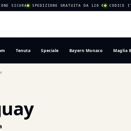
IONE SICURA
SPEDIZIONE GRATUITA DA 120 €
CODICE I
CERCA
eam
Tenuta
Speciale
Bayern Monaco
Maglia 
AY
guay
a