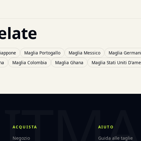
elate
iappone
Maglia Portogallo
Maglia Messico
Maglia German
na
Maglia Colombia
Maglia Ghana
Maglia Stati Uniti D'ame
ACQUISTA
AIUTO
Negozio
Guida alle taglie