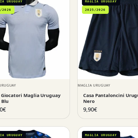
IA URUGUAY
MAGLIA URUGUAY
/2026
2025/2026
URUGUAY
MAGLIA URUGUAY
 Giocatori Maglia Uruguay
Casa Pantaloncini Uru
 Blu
Nero
0
€
9,90
€
IA URUGUAY
MAGLIA URUGUAY