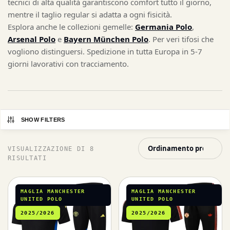
tecnici di alta qualità garantiscono comfort tutto il giorno,
mentre il taglio regular si adatta a ogni fisicità.
Esplora anche le collezioni gemelle:
Germania Polo
,
Arsenal Polo
e
Bayern München Polo
. Per veri tifosi che
vogliono distinguersi. Spedizione in tutta Europa in 5-7
giorni lavorativi con tracciamento.
SHOW FILTERS
VISUALIZZAZIONE DI 8
RISULTATI
MAGLIA MANCHESTER
MAGLIA MANCHESTER
UNITED POLO
UNITED POLO
2025/2026
2025/2026