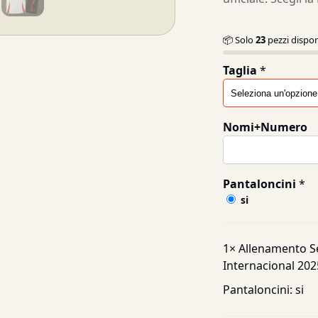
📦 Solo
23
pezzi dispon
Taglia
*
Nomi+Numero
Pantaloncini
*
si
1×
Allenamento S
Internacional 20
Pantaloncini:
si