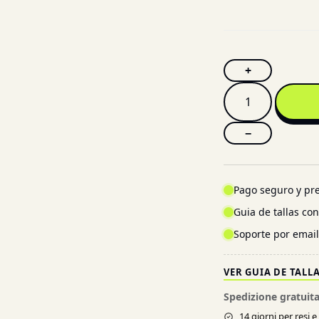
+
−
Pago seguro y pre
Guia de tallas co
Soporte por emai
VER GUIA DE TALL
Spedizione gratuita
14 giorni per resi 