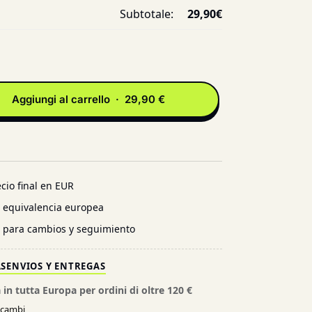
Subtotale:
29,90
€
Aggiungi al carrello · 29,90 €
cio final en EUR
n equivalencia europea
l para cambios y seguimiento
AS
ENVIOS Y ENTREGAS
 in tutta Europa per ordini di oltre 120 €
e cambi