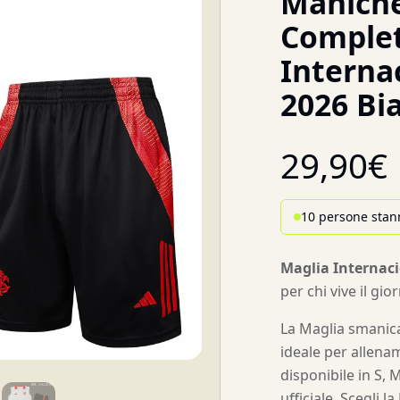
Maniche
Comple
Interna
2026 Bi
29,90
€
10 persone stan
Maglia Internac
per chi vive il gi
La Maglia smanica
ideale per allenam
disponibile in S, 
ufficiale. Scegli l