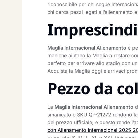
riconoscibile per chi segue Internacion
chi cerca pezzi legati all’allenamento e
Imprescindib
Maglia Internacional Allenamento
è pen
maniche aiutano la Maglia a restare com
perfetto per arrivare allo stadio con u
Acquista la Maglia oggi e arrivaci pront
Pezzo da co
La
Maglia Internacional Allenamento
d
smanicato e SKU QP-21272 rendono la M
del prezzo ufficiale, e questo rende l’
con Allenamento Internacional 2025 
prima che S, M, L, XL o XXL finiscano.