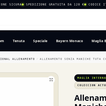
IONE SICURA
SPEDIZIONE GRATUITA DA 120 €
CODICE I
CERCA
eam
Tenuta
Speciale
Bayern Monaco
Maglia 
CIONAL ALLENAMENTO
ALLENAMENTO SENZA MANICHE TUTA CO
/
MAGLIA INTERN
COLECCION ACT
Allenam