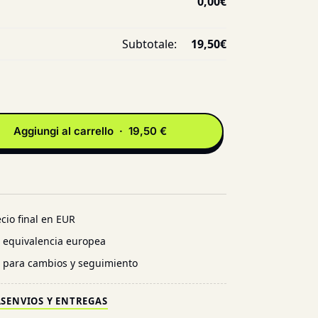
0,00
€
Subtotale:
19,50
€
Aggiungi al carrello · 19,50 €
cio final en EUR
n equivalencia europea
l para cambios y seguimiento
AS
ENVIOS Y ENTREGAS