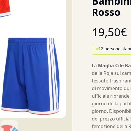
Bambini
Rosso
19,50
€
12 persone stan
La
Maglia Cile B
della Roja sui campi
tessuto traspiran
di movimento dura
ufficiale riprende i
giorno della part
giorno. Disponibil
del prezzo ufficial
l’emozione della R