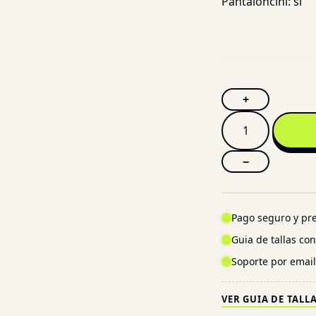
Pantaloncini:
si
+
−
Pago seguro y pre
Guia de tallas co
Soporte por emai
VER GUIA DE TALL