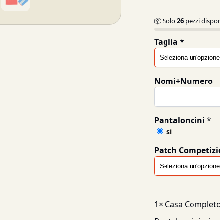
📦 Solo
26
pezzi dispon
Taglia
*
Nomi+Numero
Pantaloncini
*
si
Patch Competizi
1×
Casa Completo 