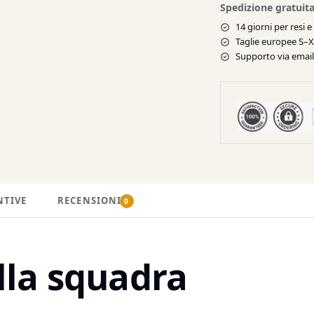
Spedizione gratuita
14 giorni per resi 
Taglie europee S–
Supporto via email 
NTIVE
RECENSIONI
0
lla squadra