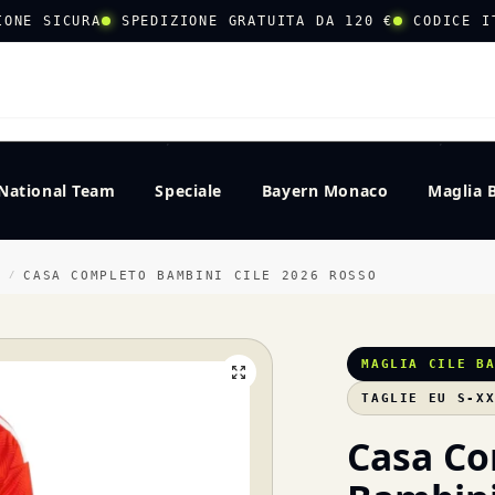
IONE SICURA
SPEDIZIONE GRATUITA DA 120 €
CODICE I
CERCA
National Team
Speciale
Bayern Monaco
Maglia 
I
CASA COMPLETO BAMBINI CILE 2026 ROSSO
/
MAGLIA CILE B
TAGLIE EU S-X
Casa C