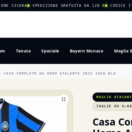
IONE SICURA
SPEDIZIONE GRATUITA DA 120 €
CODICE I
CERCA
eam
Tenuta
Speciale
Bayern Monaco
Maglia 
CASA COMPLETO DA UOMO ATALANTA 2025 2026 BLU
/
MAGLIA ATALAN
TAGLIE EU S-X
Casa Co