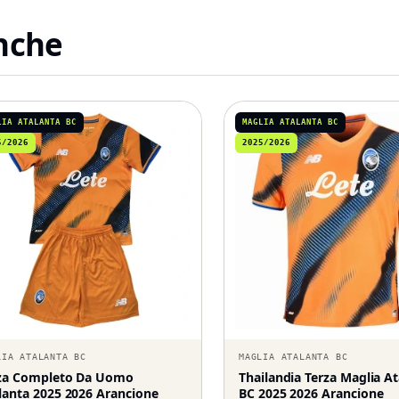
anche
LIA ATALANTA BC
MAGLIA ATALANTA BC
5/2026
2025/2026
LIA ATALANTA BC
MAGLIA ATALANTA BC
za Completo Da Uomo
Thailandia Terza Maglia A
lanta 2025 2026 Arancione
BC 2025 2026 Arancione