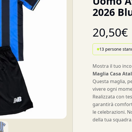
Uomo At
2026 Bl
20,50
€
13 persone stan
Mostra il tuo inc
Maglia Casa Ata
Questa maglia, pen
vivere ogni momen
Realizzata con tes
garantirà comfort
le celebrazioni. N
della tua squadra.