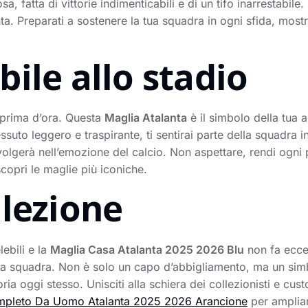
osa, fatta di vittorie indimenticabili e di un tifo inarrestabil
nta. Preparati a sostenere la tua squadra in ogni sfida, mostr
ile allo stadio
 prima d’ora. Questa
Maglia Atalanta
è il simbolo della tua a
essuto leggero e traspirante, ti sentirai parte della squadra in
volgerà nell’emozione del calcio. Non aspettare, rendi ogni 
copri le maglie più iconiche.
llezione
ebili e la
Maglia Casa Atalanta 2025 2026 Blu
non fa ecce
 tua squadra. Non è solo un capo d’abbigliamento, ma un simb
ria oggi stesso. Unisciti alla schiera dei collezionisti e custo
mpleto Da Uomo Atalanta 2025 2026 Arancione
per ampliar