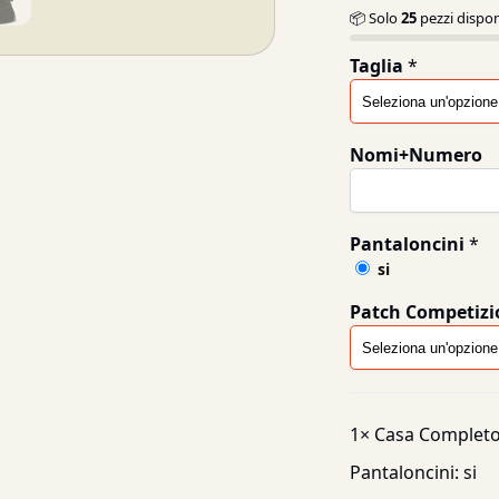
📦 Solo
25
pezzi dispon
Taglia
*
Nomi+Numero
Pantaloncini
*
si
Patch Competizi
1×
Casa Completo
Pantaloncini:
si