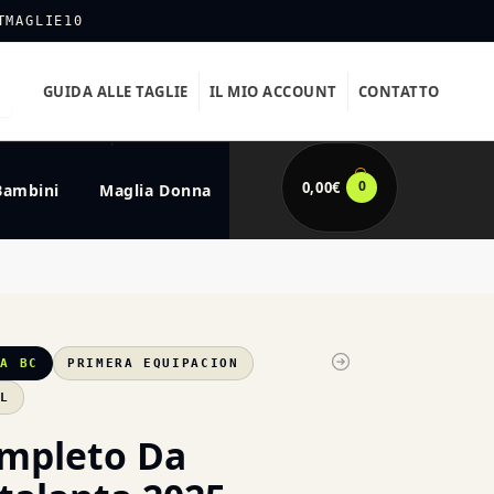
TMAGLIE10
GUIDA ALLE TAGLIE
IL MIO ACCOUNT
CONTATTO
0
0,00
€
Bambini
Maglia Donna
TA BC
PRIMERA EQUIPACION
XL
mpleto Da