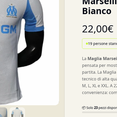
Marseil
Bianco
22,00
€
19 persone stan
La
Maglia Marsei
pensata per mostr
partita. La Maglia
tecnico di alta qu
M, L, XL e XXL. A 
convenienza: com
📦 Solo
23
pezzi dispon