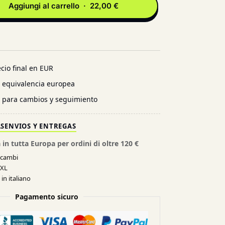
Aggiungi al carrello · 22,00 €
cio final en EUR
n equivalencia europea
l para cambios y seguimiento
AS
ENVIOS Y ENTREGAS
 in tutta Europa per ordini di oltre 120 €
e cambi
XXL
in italiano
Pagamento sicuro