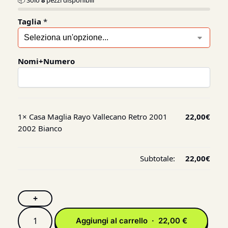
📦 Solo
8
pezzi disponibili
Taglia
*
Nomi+Numero
1×
Casa Maglia Rayo Vallecano Retro 2001
22,00
€
2002 Bianco
Subtotale:
22,00
€
+
Aggiungi al carrello · 22,00 €