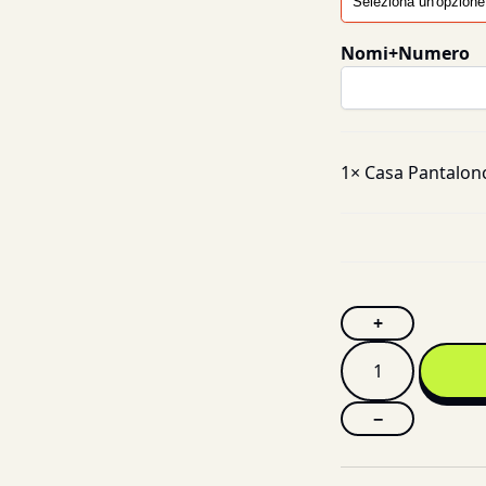
Nomi+Numero
1×
Casa Pantalonc
+
−