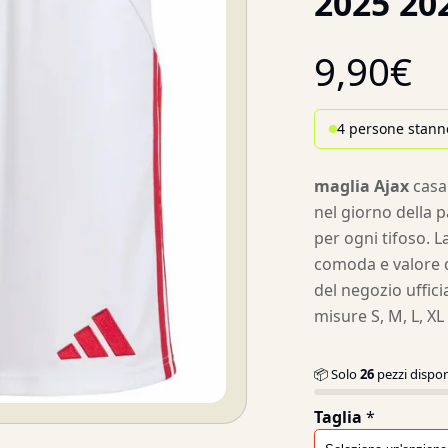
2025 20
9,90
€
4 persone stann
maglia Ajax
casa
nel giorno della p
per ogni tifoso. L
comoda e valore d
del negozio ufficia
misure S, M, L, X
📦 Solo
26
pezzi dispon
Taglia
*