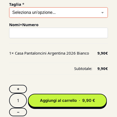
Taglia
*
Nomi+Numero
1×
Casa Pantaloncini Argentina 2026 Bianco
9,90
€
Subtotale:
9,90
€
+
Aggiungi al carrello · 9,90 €
−