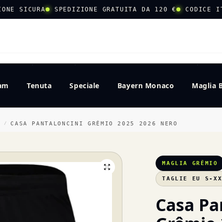
IONE SICURA
SPEDIZIONE GRATUITA DA 120 €
CODICE I
CERCA
eam
Tenuta
Speciale
Bayern Monaco
Maglia 
O
CASA PANTALONCINI GRÊMIO 2025 2026 NERO
/
MAGLIA GRÊMIO
TAGLIE EU S-X
Casa Pa