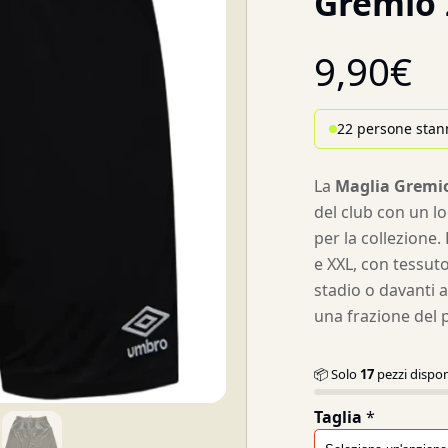
Grêmio 
9,90
€
22 persone stan
La
Maglia Gremi
del club con un lo
per la collezione. 
e XXL, con tessuto
stadio o davanti a
una frazione del p
📦 Solo
17
pezzi dispon
Taglia
*