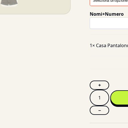
Nomi+Numero
1×
Casa Pantalonc
+
−