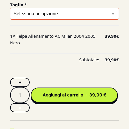
Taglia
*
1×
Felpa Allenamento AC Milan 2004 2005
39,90
€
Nero
Subtotale:
39,90
€
+
Aggiungi al carrello · 39,90 €
−