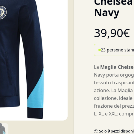
Chelsea
Navy
39,90
€
23 persone stan
La
Maglia Chelse
Navy porta orgogli
tessuto traspiran
azione. La Maglia 
collezione, ideale
frazione del prezz
L, XL e XXL: compr
📦 Solo
9
pezzi disponib