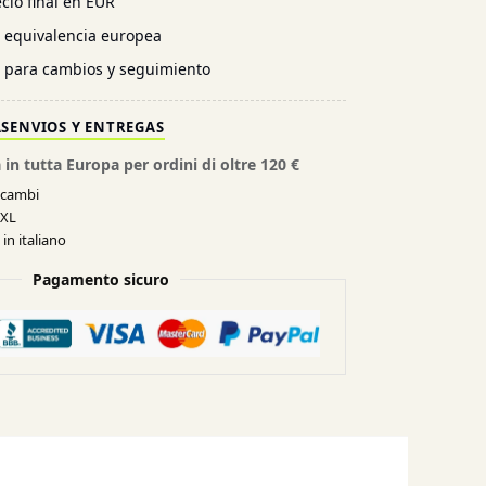
cio final en EUR
n equivalencia europea
l para cambios y seguimiento
AS
ENVIOS Y ENTREGAS
 in tutta Europa per ordini di oltre 120 €
e cambi
XXL
in italiano
Pagamento sicuro