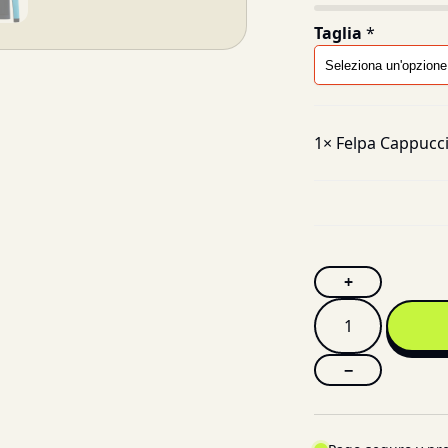
Taglia
*
1×
Felpa Cappucci
+
−