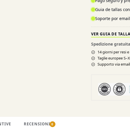
Pago seguro y pre
Guia de tallas co
Soporte por emai
VER GUIA DE TALL
Spedizione gratuita
14 giorni per resi 
Taglie europee S–
Supporto via email 
NTIVE
RECENSIONI
0