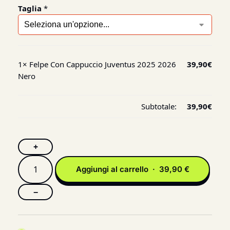
Taglia
*
1×
Felpe Con Cappuccio Juventus 2025 2026
39,90
€
Nero
Subtotale:
39,90
€
+
Aggiungi al carrello · 39,90 €
−