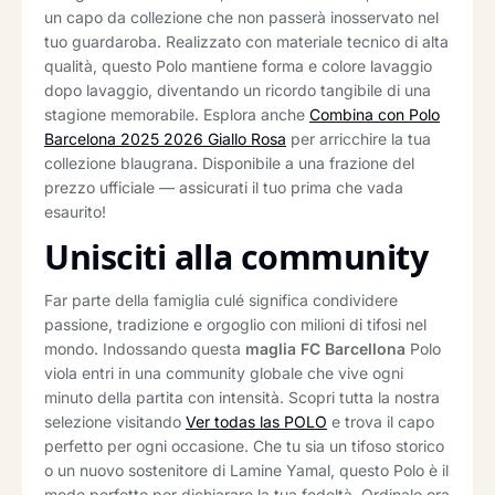
un capo da collezione che non passerà inosservato nel
tuo guardaroba. Realizzato con materiale tecnico di alta
qualità, questo Polo mantiene forma e colore lavaggio
dopo lavaggio, diventando un ricordo tangibile di una
stagione memorabile. Esplora anche
Combina con Polo
Barcelona 2025 2026 Giallo Rosa
per arricchire la tua
collezione blaugrana. Disponibile a una frazione del
prezzo ufficiale — assicurati il tuo prima che vada
esaurito!
Unisciti alla community
Far parte della famiglia culé significa condividere
passione, tradizione e orgoglio con milioni di tifosi nel
mondo. Indossando questa
maglia FC Barcellona
Polo
viola entri in una community globale che vive ogni
minuto della partita con intensità. Scopri tutta la nostra
selezione visitando
Ver todas las POLO
e trova il capo
perfetto per ogni occasione. Che tu sia un tifoso storico
o un nuovo sostenitore di Lamine Yamal, questo Polo è il
modo perfetto per dichiarare la tua fedeltà. Ordinalo ora