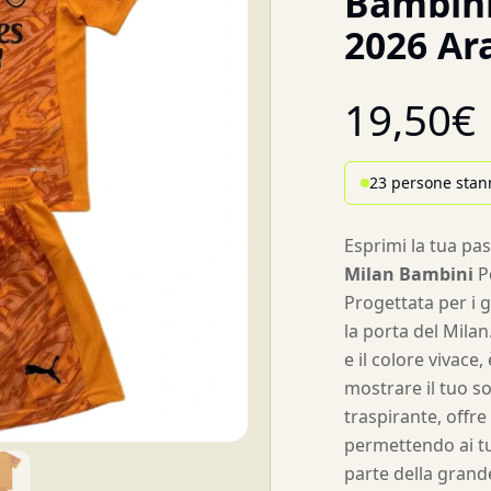
Bambini
2026 Ar
19,50
€
23 persone stan
Esprimi la tua pa
Milan Bambini
P
Progettata per i 
la porta del Mila
e il colore vivace
mostrare il tuo so
traspirante, offr
permettendo ai tuo
parte della grand