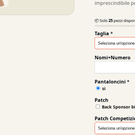
imprescindibile p
📦 Solo
25
pezzi dispon
Taglia
*
Nomi+Numero
Pantaloncini
*
si
Patch
Back Sponsor b
Patch Competizi