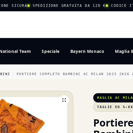
IONE SICURA
SPEDIZIONE GRATUITA DA 120 €
CODICE I
CERCA
National Team
Speciale
Bayern Monaco
Maglia 
MBINI
PORTIERE COMPLETO BAMBINI AC MILAN 2025 2026 
/
MAGLIA AC MIL
TAGLIE EU S-X
Portier