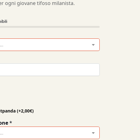
er ogni giovane tifoso milanista.
ibili
itpanda
(+
2,00
€
)
one
*