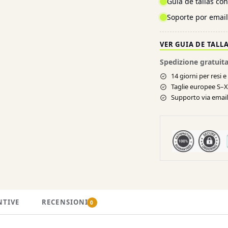
Guia de tallas co
Soporte por emai
VER GUIA DE TALL
Spedizione gratuita
14 giorni per resi 
Taglie europee S–
Supporto via email 
NTIVE
RECENSIONI
0