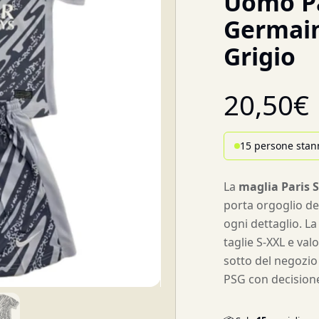
Uomo Pa
Germain
Grigio
20,50
€
15 persone stan
La
maglia Paris 
porta orgoglio de
ogni dettaglio. L
taglie S-XXL e val
sotto del negozio u
PSG con decision