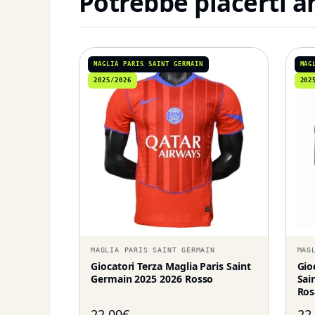
Potrebbe piacerti 
MAGLIA PARIS SAINT GERMAIN
MAG
2025/2026
202
MAGLIA PARIS SAINT GERMAIN
MAG
Giocatori Terza Maglia Paris Saint
Gio
Germain 2025 2026 Rosso
Sai
Ros
22,00
€
22