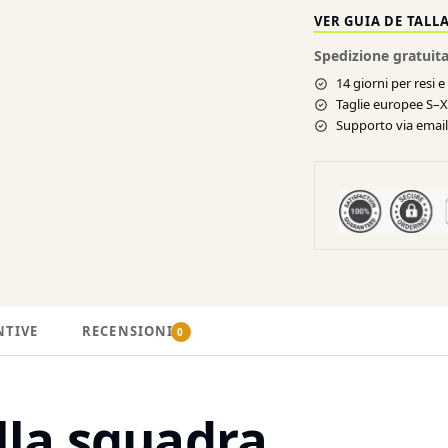
VER GUIA DE TALL
Spedizione gratuita
14 giorni per resi 
Taglie europee S–
Supporto via email 
NTIVE
RECENSIONI
0
lla squadra