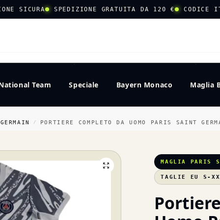
IONE SICURA
SPEDIZIONE GRATUITA DA 120 €
CODICE I
CERCA
National Team
Speciale
Bayern Monaco
Maglia 
 GERMAIN
PORTIERE COMPLETO DA UOMO PARIS SAINT GERM
/
MAGLIA PARIS 
TAGLIE EU S-X
Portier