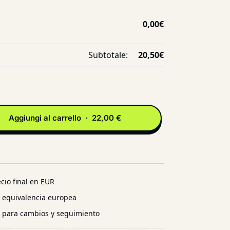
0,00
€
Subtotale:
20,50
€
Aggiungi al carrello · 22,00 €
cio final en EUR
n equivalencia europea
l para cambios y seguimiento