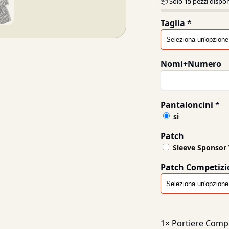
📦 Solo
15
pezzi dispon
Taglia
*
Nomi+Numero
Pantaloncini
*
si
Patch
Sleeve Sponsor
Patch Competizi
1×
Portiere Comp