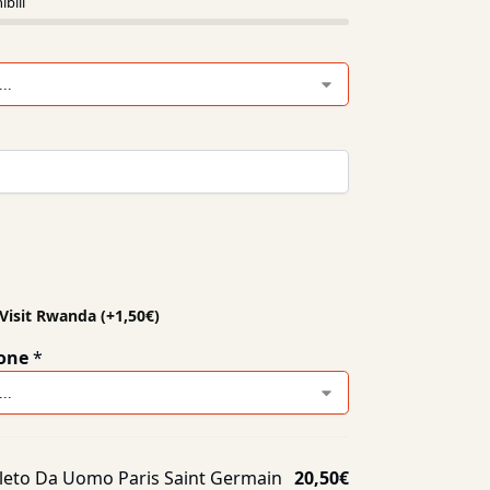
ibili
 Visit Rwanda
(+
1,50
€
)
one
*
leto Da Uomo Paris Saint Germain
20,50
€