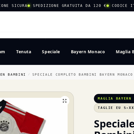
IONE SICURA
SPEDIZIONE GRATUITA DA 120 €
CODICE I
CERCA
eam
Tenuta
Speciale
Bayern Monaco
Maglia 
HEN BAMBINI
SPECIALE COMPLETO BAMBINI BAYERN MONACO
/
MAGLIA BAYERN
TAGLIE EU S-X
Special