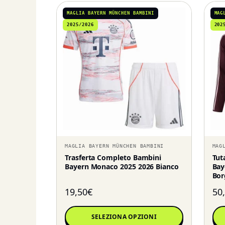
MAGLIA BAYERN MÜNCHEN BAMBINI
MAG
2025/2026
202
MAGLIA BAYERN MÜNCHEN BAMBINI
MAG
Trasferta Completo Bambini
Tut
Bayern Monaco 2025 2026 Bianco
Bay
Bor
19,50
€
50
SELEZIONA OPZIONI