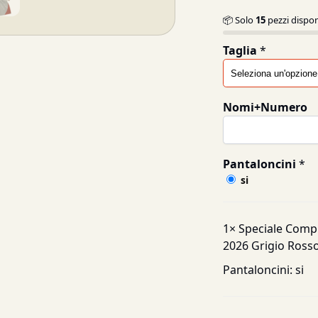
📦 Solo
15
pezzi dispon
Taglia
*
Nomi+Numero
Pantaloncini
*
si
1×
Speciale Comp
2026 Grigio Ross
Pantaloncini:
si