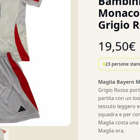
Bambini
Monaco 
Grigio 
19,50
€
23 persone stan
Maglia Bayern 
Grigio Rosso porta
partita con un lo
tessuto leggero e
squadra e per con
Maglia costa una f
Maglia ora.