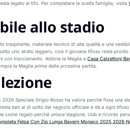
esta legato al tifo. Per completare la scelta famiglia, visita
ile allo stadio
to traspirante, materiale tecnico di alta qualità e una vestibil
tto uno strato leggero, così il giovane tifoso resta pronto da
rni con tracciamento. Abbina la Maglia a
Casa Calzettoni B
ompra la Maglia prima della prossima partita.
llezione
2026 Speciale Grigio Rosso ha valore perché fissa una stag
esta ben al di sotto del negozio ufficiale e dà a ogni tifo
e come regalo perché unisce stagione, club e ricordo perso
ompleta Felpa Con Zip Lunga Bayern Monaco 2025 2026 N