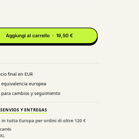
Aggiungi al carrello · 19,50 €
cio final en EUR
n equivalencia europea
l para cambios y seguimiento
AS
ENVIOS Y ENTREGAS
 in tutta Europa per ordini di oltre 120 €
e cambi
XXL