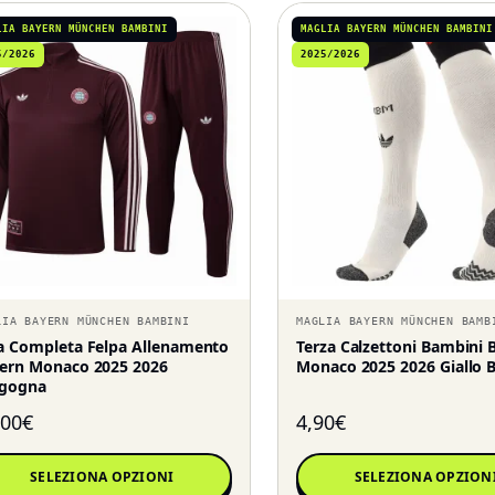
LIA BAYERN MÜNCHEN BAMBINI
MAGLIA BAYERN MÜNCHEN BAMBINI
5/2026
2025/2026
LIA BAYERN MÜNCHEN BAMBINI
MAGLIA BAYERN MÜNCHEN BAMB
a Completa Felpa Allenamento
Terza Calzettoni Bambini 
ern Monaco 2025 2026
Monaco 2025 2026 Giallo 
gogna
,00
€
4,90
€
SELEZIONA OPZIONI
SELEZIONA OPZION