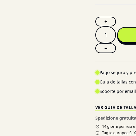
+
−
Pago seguro y pre
Guia de tallas co
Soporte por emai
VER GUIA DE TALL
Spedizione gratuita
14 giorni per resi 
Taglie europee S–