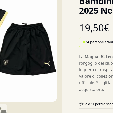
Bambini
2025 Ne
19,50
€
24 persone stan
La
Maglia RC Le
l’orgoglio del clu
leggero e traspira
valore di collezio
ufficiale. Scegli l
acquista ora.
📦 Solo
11
pezzi dispon