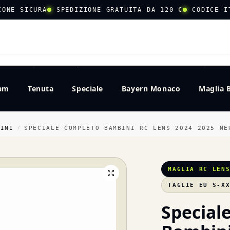
IONE SICURA
SPEDIZIONE GRATUITA DA 120 €
CODICE I
CERCA
eam
Tenuta
Speciale
Bayern Monaco
Maglia 
BINI
SPECIALE COMPLETO BAMBINI RC LENS 2024 2025 NE
/
MAGLIA RC LEN
TAGLIE EU S-X
Special