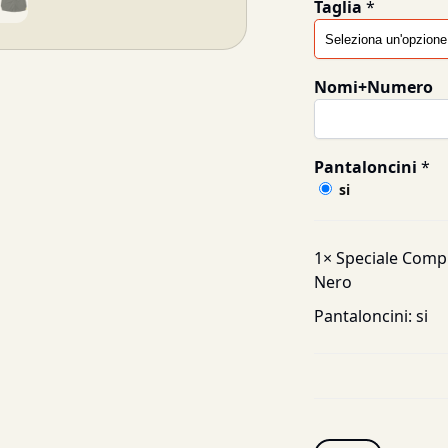
Taglia
*
Nomi+Numero
Pantaloncini
*
si
1×
Speciale Compl
Nero
Pantaloncini:
si