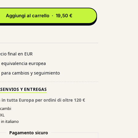
Aggiungi al carrello · 19,50 €
cio final en EUR
n equivalencia europea
l para cambios y seguimiento
AS
ENVIOS Y ENTREGAS
 in tutta Europa per ordini di oltre 120 €
e cambi
XXL
in italiano
Pagamento sicuro