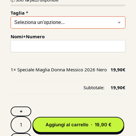
📦 Solo
19
pezzi disponibili
Taglia
*
Nomi+Numero
1×
Speciale Maglia Donna Messico 2026 Nero
19,90
€
Subtotale:
19,90
€
+
Aggiungi al carrello · 19,90 €