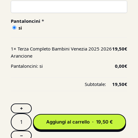
Pantaloncini
*
si
1×
Terza Completo Bambini Venezia 2025 2026
19,50
€
Arancione
Pantaloncini:
si
0,00
€
Subtotale:
19,50
€
+
Aggiungi al carrello · 19,50 €
−