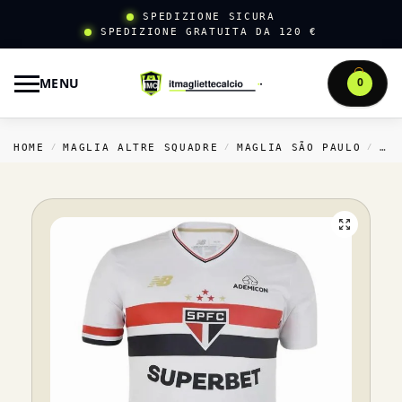
SPEDIZIONE SICURA
SPEDIZIONE GRATUITA DA 120 €
MENU
0
HOME
MAGLIA ALTRE SQUADRE
MAGLIA SÃO PAULO
TH
/
/
/