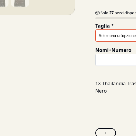
📦 Solo
27
pezzi dispon
Taglia
*
Nomi+Numero
1×
Thailandia Tra
Nero
+