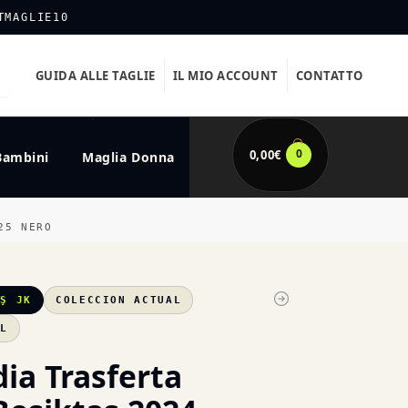
TMAGLIE10
GUIDA ALLE TAGLIE
IL MIO ACCOUNT
CONTATTO
0
0,00
€
Bambini
Maglia Donna
25 NERO
AŞ JK
COLECCION ACTUAL
XL
ia Trasferta