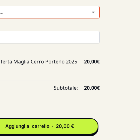
sferta Maglia Cerro Porteño 2025
20,00
€
Subtotale:
20,00
€
Aggiungi al carrello · 20,00 €