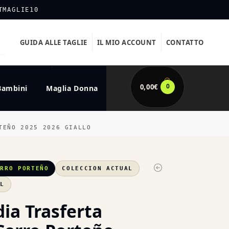
TMAGLIE10
GUIDA ALLE TAGLIE
IL MIO ACCOUNT
CONTATTO
0
0,00
€
Bambini
Maglia Donna
TEÑO 2025 2026 GIALLO
ERRO PORTEÑO
COLECCION ACTUAL
XL
ia Trasferta