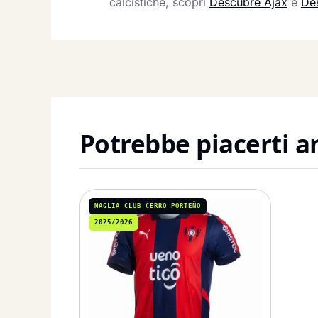
calcistiche, scopri
Descubre Ajax
e
Des
Potrebbe piacerti 
MAGLIA CLUB CERRO PORTEÑO
2025/2026