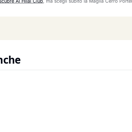
cubre Al Hilal Club
, ma scegli subito la Maglia Cerro Porteñ
anche