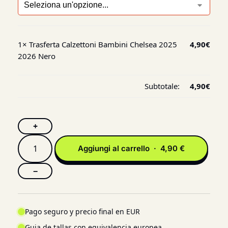
1×
Trasferta Calzettoni Bambini Chelsea 2025
4,90
€
2026 Nero
Subtotale:
4,90
€
+
Aggiungi al carrello · 4,90 €
−
Pago seguro y precio final en EUR
Guia de tallas con equivalencia europea