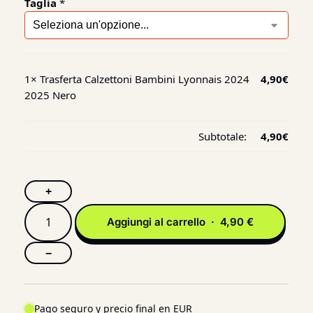
Taglia
*
1×
Trasferta Calzettoni Bambini Lyonnais 2024
4,90
€
2025 Nero
Subtotale:
4,90
€
+
Aggiungi al carrello · 4,90 €
−
Pago seguro y precio final en EUR