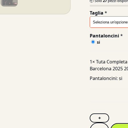
📦 Solo
27
pezzi dispon
Taglia
*
Pantaloncini
*
si
1×
Tuta Completa 
Barcelona 2025 2
Pantaloncini:
si
+