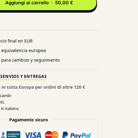
Aggiungi al carrello · 50,00 €
cio final en EUR
n equivalencia europea
l para cambios y seguimiento
AS
ENVIOS Y ENTREGAS
 in tutta Europa per ordini di oltre 120 €
e cambi
XXL
in italiano
Pagamento sicuro