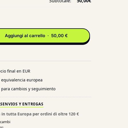
Subtotale:
50,00
€
Aggiungi al carrello · 50,00 €
cio final en EUR
n equivalencia europea
l para cambios y seguimiento
AS
ENVIOS Y ENTREGAS
 in tutta Europa per ordini di oltre 120 €
e cambi
XXL