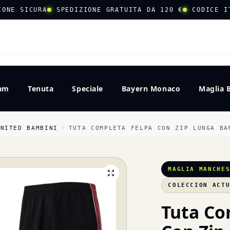
IONE SICURA
SPEDIZIONE GRATUITA DA 120 €
CODICE I
CERCA
eam
Tenuta
Speciale
Bayern Monaco
Maglia 
UNITED BAMBINI
TUTA COMPLETA FELPA CON ZIP LUNGA BAMBI
/
MAGLIA MANCHE
COLECCION ACT
Tuta Co