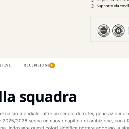
Supporto via email 
NTIVE
RECENSIONI
0
lla squadra
l calcio mondiale: oltre un secolo di trofei, generazioni di
one 2025/2026 segna un nuovo capitolo di ambizione, con i Re
opa. Indossare questi colori significa portare addosso la st