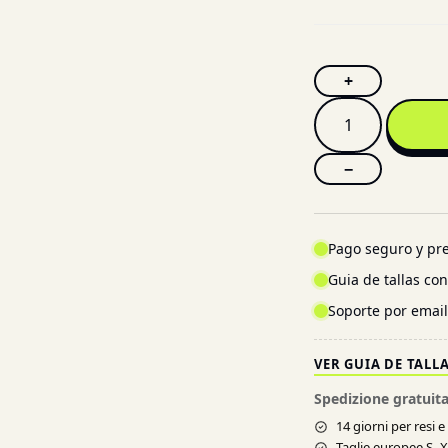
+
−
Pago seguro y pre
Guia de tallas co
Soporte por emai
VER GUIA DE TALL
Spedizione gratuita
14 giorni per resi 
Taglie europee S–