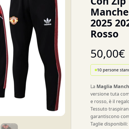
Con Zip
Manches
2025 20
Rosso
50,00
€
10 persone stan
La
Maglia Manch
versione tuta com
e rosso, è il regal
Tessuto traspiran
garantiscono comf
Taglie disponibili: