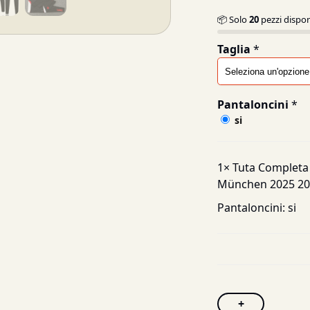
📦 Solo
20
pezzi dispon
Taglia
*
Pantaloncini
*
si
1×
Tuta Completa 
München 2025 20
Pantaloncini:
si
+