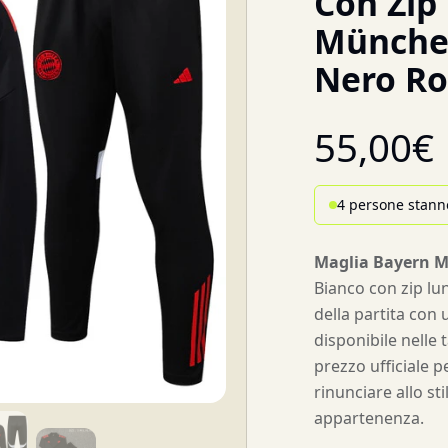
Con Zip
Münche
Nero Ro
55,00
€
4 persone stann
Maglia Bayern 
Bianco con zip lun
della partita con 
disponibile nelle t
prezzo ufficiale p
rinunciare allo st
appartenenza.