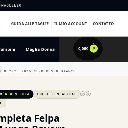
TMAGLIE10
GUIDA ALLE TAGLIE
IL MIO ACCOUNT
CONTATTO
0
0,00
€
Bambini
Maglia Donna
HEN 2025 2026 NERO ROSSO BIANCO
 MÜNCHEN TUTA
COLECCION ACTUAL
XL
mpleta Felpa