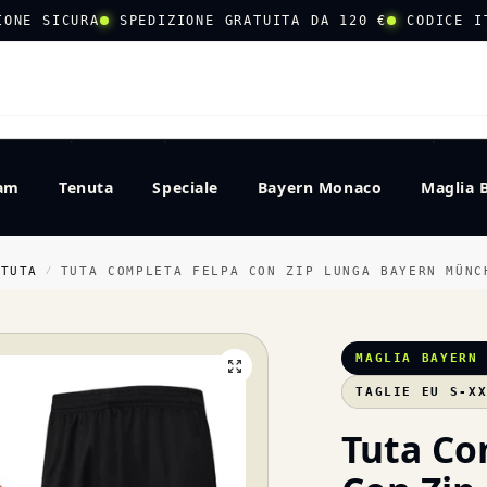
IONE SICURA
SPEDIZIONE GRATUITA DA 120 €
CODICE I
CERCA
eam
Tenuta
Speciale
Bayern Monaco
Maglia 
 TUTA
TUTA COMPLETA FELPA CON ZIP LUNGA BAYERN MÜNC
/
MAGLIA BAYERN
TAGLIE EU S-X
Tuta Co