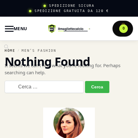
SPEDIZIONE SICURA
SPEDIZIONE GRATUITA DA 120 €
MENU
0
HOME
MEN’S FASHION
/
Nothing Found
It seems we can’t find what you’re looking for. Perhaps
searching can help.