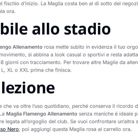
fischio d’inizio. La Maglia costa ben al di sotto del negozio 
la ora.
ile allo stadio
mengo Allenamento
rosa mette subito in evidenza il tuo org
ovimento, si abbina a look casual o sportivi e resta adatta s
18 giorni con tracciamento. Per trovare altre Maglie da alle
, L, XL o XXL prima che finisca.
llezione
he va oltre l’uso quotidiano, perché conserva il ricordo di
 La
Maglia Flamengo Allenamento
senza maniche è ideale pe
e legata all’orgoglio del club. Se vuoi confrontare un’altra 
sso Nero
; poi aggiungi questa Maglia rosa al carrello ora.