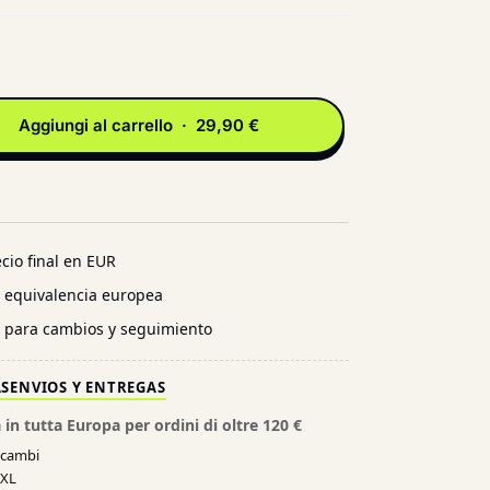
Aggiungi al carrello · 29,90 €
cio final en EUR
n equivalencia europea
l para cambios y seguimiento
AS
ENVIOS Y ENTREGAS
 in tutta Europa per ordini di oltre 120 €
e cambi
XXL