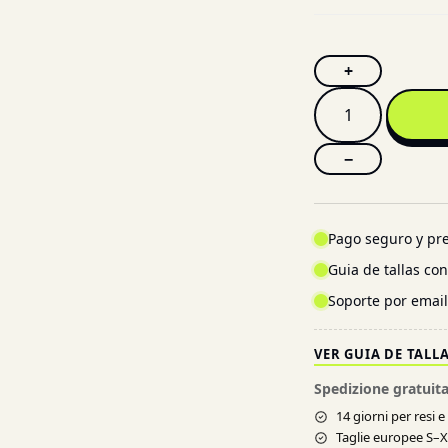
+
−
Pago seguro y pre
Guia de tallas co
Soporte por emai
VER GUIA DE TALL
Spedizione gratuita
14 giorni per resi 
Taglie europee S–