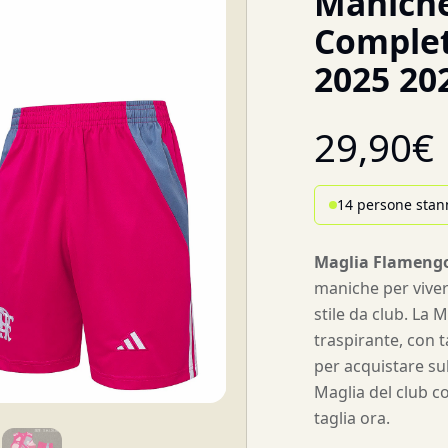
Maniche
Comple
2025 20
29,90
€
14 persone stan
Maglia Flameng
maniche per vivere
stile da club. La
traspirante, con t
per acquistare sub
Maglia del club co
taglia ora.