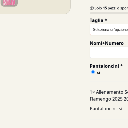
📦 Solo
15
pezzi dispon
Taglia
*
Nomi+Numero
Pantaloncini
*
si
1×
Allenamento S
Flamengo 2025 2
Pantaloncini:
si