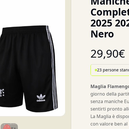
Maniche
Comple
2025 20
Nero
29,90
€
23 persone stan
Maglia Flameng
giorno della part
senza maniche Eu
sentirti pronto all
La Maglia è disponi
con valore ben al 