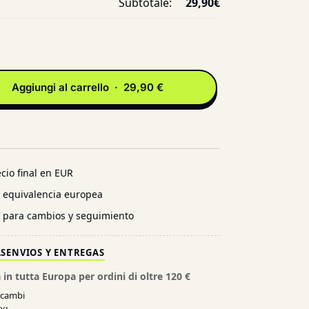
Subtotale:
29,90
€
Aggiungi al carrello · 29,90 €
cio final en EUR
n equivalencia europea
l para cambios y seguimiento
AS
ENVIOS Y ENTREGAS
 in tutta Europa per ordini di oltre 120 €
e cambi