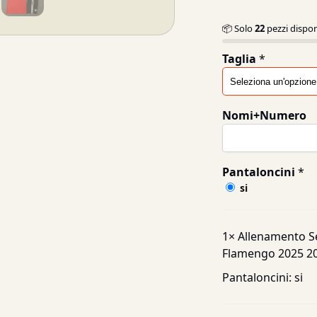
📦 Solo
22
pezzi dispon
Taglia
*
Nomi+Numero
Pantaloncini
*
si
1×
Allenamento S
Flamengo 2025 20
Pantaloncini:
si