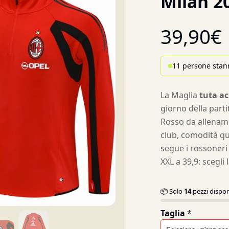
Milan 2
39,90
€
11 persone stan
La Maglia
tuta ac
giorno della parti
Rosso da allenam
club, comodità qu
segue i rossoneri 
XXL a 39,9: scegli
📦 Solo
14
pezzi dispon
Taglia
*