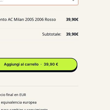
nto AC Milan 2005 2006 Rosso
39,90
€
Subtotale:
39,90
€
Aggiungi al carrello · 39,90 €
cio final en EUR
n equivalencia europea
l para cambios y seguimiento