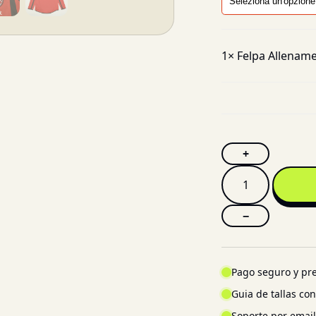
1×
Felpa Allename
+
−
Pago seguro y pre
Guia de tallas co
Soporte por emai