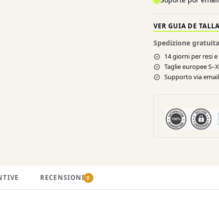
VER GUIA DE TALL
Spedizione gratuita
14 giorni per resi 
Taglie europee S–
Supporto via email 
NTIVE
RECENSIONI
0