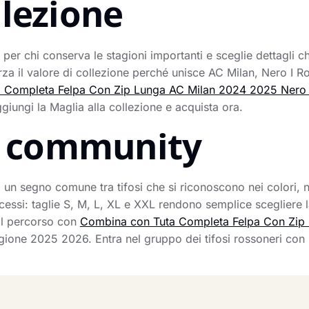
llezione
per chi conserva le stagioni importanti e sceglie dettagli c
a il valore di collezione perché unisce AC Milan, Nero I Ro
a Completa Felpa Con Zip Lunga AC Milan 2024 2025 Nero 
iungi la Maglia alla collezione e acquista ora.
la community
a un segno comune tra tifosi che si riconoscono nei colori, n
essi: taglie S, M, L, XL e XXL rendono semplice scegliere la
 il percorso con
Combina con Tuta Completa Felpa Con Zip 
ione 2025 2026. Entra nel gruppo dei tifosi rossoneri con