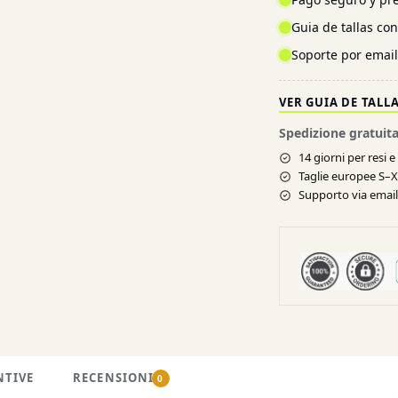
Guia de tallas co
Soporte por emai
VER GUIA DE TALL
Spedizione gratuita
14 giorni per resi 
Taglie europee S–
Supporto via email 
NTIVE
RECENSIONI
0