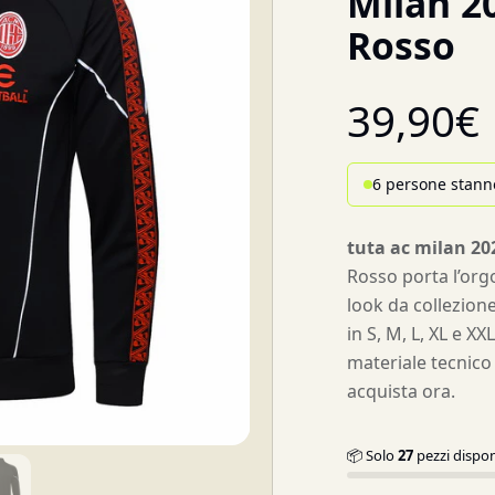
Milan 2
Rosso
39,90
€
6 persone stann
tuta ac milan 20
Rosso porta l’org
look da collezione
in S, M, L, XL e X
materiale tecnico 
acquista ora.
📦 Solo
27
pezzi dispon