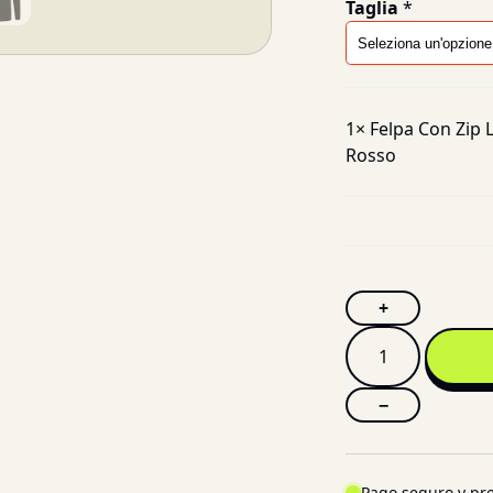
Taglia
*
1×
Felpa Con Zip 
Rosso
+
−
Pago seguro y pre