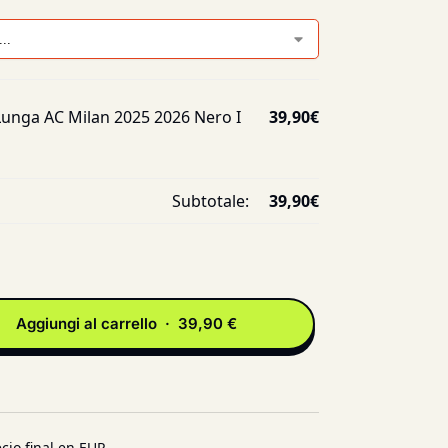
Lunga AC Milan 2025 2026 Nero I
39,90
€
Subtotale:
39,90
€
Aggiungi al carrello · 39,90 €
cio final en EUR